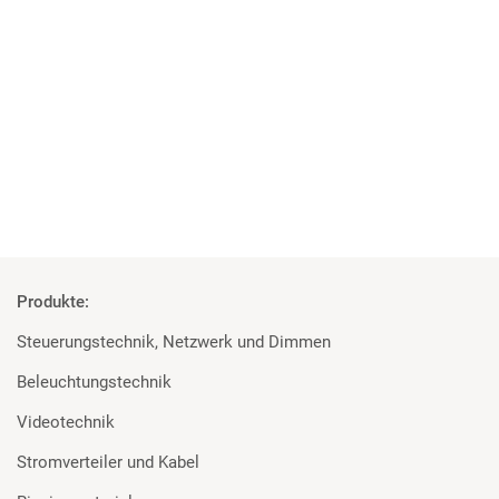
04 | 06 | 2018
Studenten überzeugt von den Geräten
Rosco und Filmgear bei Filmprojekt der TU Ilmenau
Mehr
Produkte:
Steuerungstechnik, Netzwerk und Dimmen
Beleuchtungstechnik
Videotechnik
Stromverteiler und Kabel