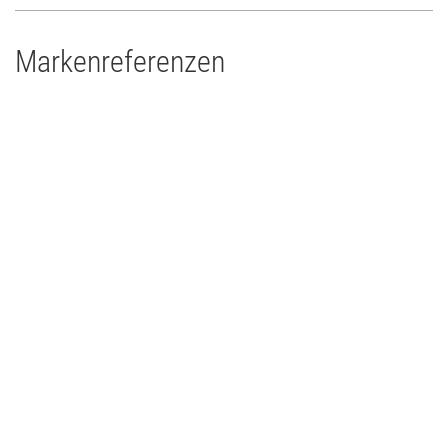
Markenreferenzen
Drums'n'Percussion Paderborn
Concert Touring/Live Event
2015