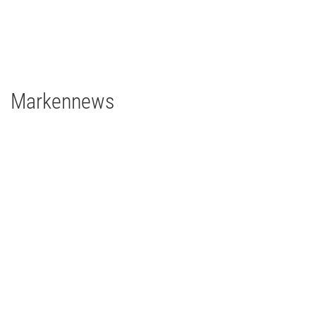
1 x Filmgear Daylight Fresnel 575W
2 x Filmgear Tungsten-Fresnel Junior TV 650W
1 x Rosco DMG DMG MAXI Switch
1 x Rosco DMG SL1 Switch
Markennews