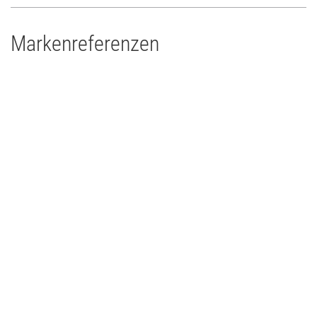
Markenreferenzen
Drums'n'Percussion Paderborn
Concert Touring/Live Event
2015