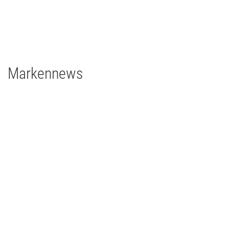
1 x Filmgear Daylight Fresnel 575W
2 x Filmgear Tungsten-Fresnel Junior TV 650W
1 x Rosco DMG DMG MAXI Switch
1 x Rosco DMG SL1 Switch
Markennews