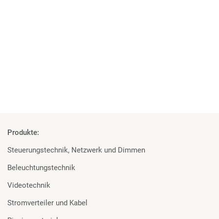
04 | 06 | 2018
Studenten überzeugt von den Geräten
Rosco und Filmgear bei Filmprojekt der TU Ilmenau
Mehr
Produkte:
Steuerungstechnik, Netzwerk und Dimmen
Beleuchtungstechnik
Videotechnik
Stromverteiler und Kabel