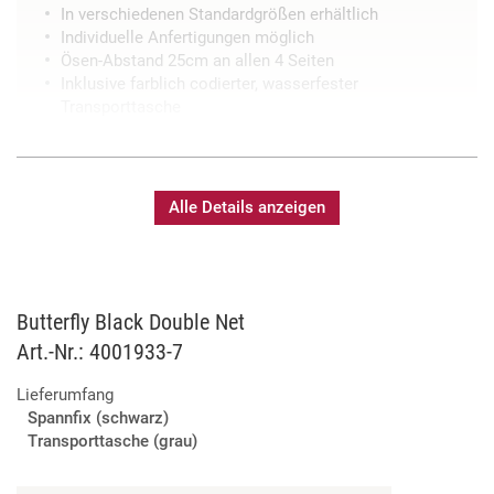
In verschiedenen Standardgrößen erhältlich
Individuelle Anfertigungen möglich
Ösen-Abstand 25cm an allen 4 Seiten
Inklusive farblich codierter, wasserfester
Transporttasche
Alle Details anzeigen
Butterfly Black Double Net
Art.-Nr.: 4001933-7
Lieferumfang
Spannfix (schwarz)
Transporttasche (grau)