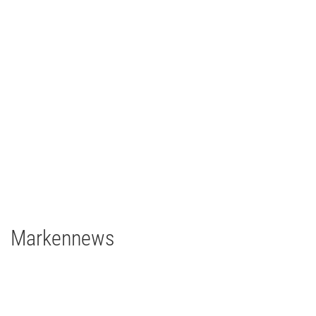
Ilmpressions-Film 2018 - Ilmenau
TV/Film
2018
Deutschland
2 x Filmgear Daylight-Fresnel 1,8/1,2kW
1 x Filmgear Daylight Fresnel 575W
2 x Filmgear Tungsten-Fresnel Junior TV 650W
1 x Rosco DMG DMG MAXI Switch
1 x Rosco DMG SL1 Switch
Markennews