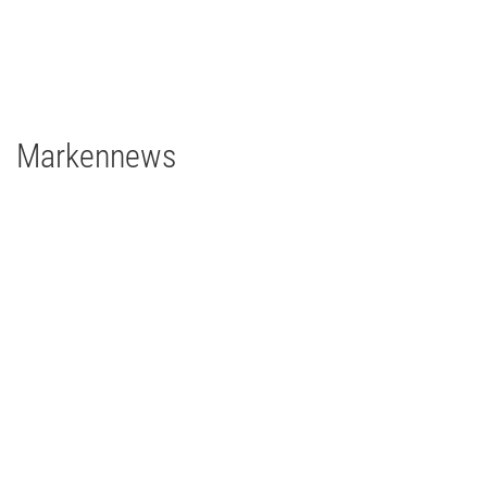
1 x Filmgear Daylight Fresnel 575W
2 x Filmgear Tungsten-Fresnel Junior TV 650W
1 x Rosco DMG DMG MAXI Switch
1 x Rosco DMG SL1 Switch
Markennews