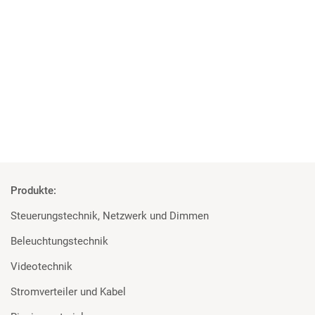
04 | 06 | 2018
Studenten überzeugt von den Geräten
Rosco und Filmgear bei Filmprojekt der TU Ilmenau
Mehr
Produkte:
Steuerungstechnik, Netzwerk und Dimmen
Beleuchtungstechnik
Videotechnik
Stromverteiler und Kabel