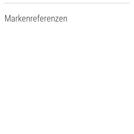
Markenreferenzen
Drums'n'Percussion Paderborn
Concert Touring/Live Event
2015