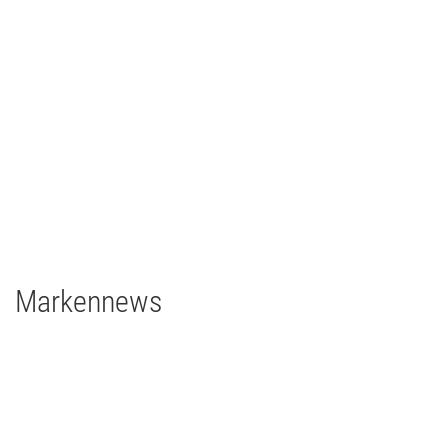
Ilmpressions-Film 2018 - Ilmenau
TV/Film
2018
Deutschland
2 x Filmgear Daylight-Fresnel 1,8/1,2kW
1 x Filmgear Daylight Fresnel 575W
2 x Filmgear Tungsten-Fresnel Junior TV 650W
1 x Rosco DMG DMG MAXI Switch
1 x Rosco DMG SL1 Switch
Markennews