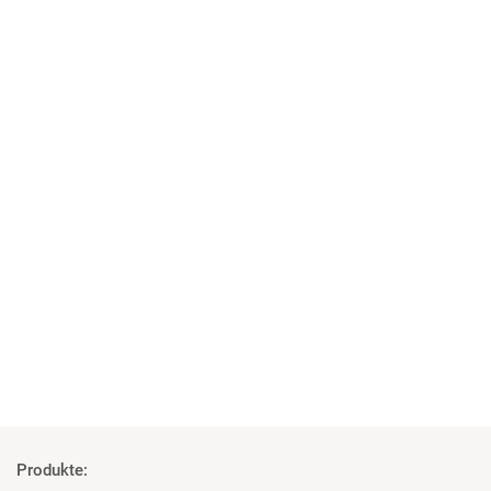
04 | 06 | 2018
Studenten überzeugt von den Geräten
Rosco und Filmgear bei Filmprojekt der TU Ilmenau
Mehr
Produkte: