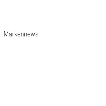
1 x Filmgear Daylight Fresnel 575W
2 x Filmgear Tungsten-Fresnel Junior TV 650W
1 x Rosco DMG DMG MAXI Switch
1 x Rosco DMG SL1 Switch
Markennews