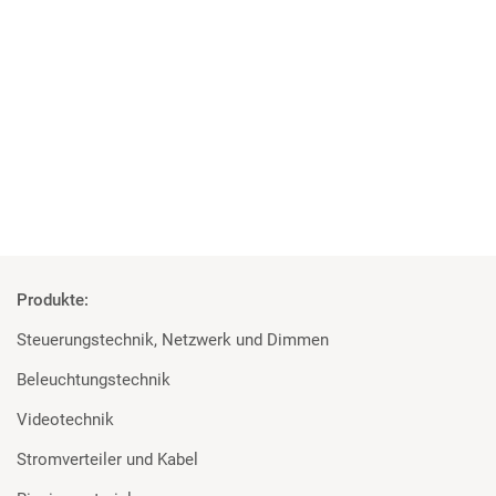
04 | 06 | 2018
Studenten überzeugt von den Geräten
Rosco und Filmgear bei Filmprojekt der TU Ilmenau
Mehr
Produkte:
Steuerungstechnik, Netzwerk und Dimmen
Beleuchtungstechnik
Videotechnik
Stromverteiler und Kabel