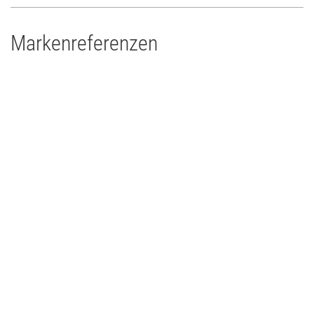
Markenreferenzen
Drums'n'Percussion Paderborn
Concert Touring/Live Event
2015