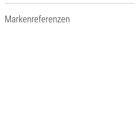
Markenreferenzen
Drums'n'Percussion Paderborn
Concert Touring/Live Event
2015