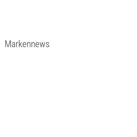
1 x Filmgear Daylight Fresnel 575W
2 x Filmgear Tungsten-Fresnel Junior TV 650W
1 x Rosco DMG DMG MAXI Switch
1 x Rosco DMG SL1 Switch
Markennews