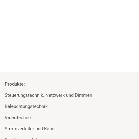
04 | 06 | 2018
Studenten überzeugt von den Geräten
Rosco und Filmgear bei Filmprojekt der TU Ilmenau
Mehr
Produkte:
Steuerungstechnik, Netzwerk und Dimmen
Beleuchtungstechnik
Videotechnik
Stromverteiler und Kabel