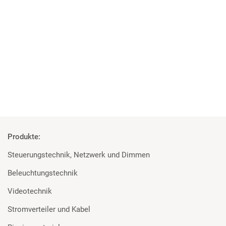
04 | 06 | 2018
Studenten überzeugt von den Geräten
Rosco und Filmgear bei Filmprojekt der TU Ilmenau
Mehr
Produkte:
Steuerungstechnik, Netzwerk und Dimmen
Beleuchtungstechnik
Videotechnik
Stromverteiler und Kabel