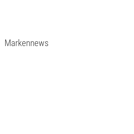
1 x Filmgear Daylight Fresnel 575W
2 x Filmgear Tungsten-Fresnel Junior TV 650W
1 x Rosco DMG DMG MAXI Switch
1 x Rosco DMG SL1 Switch
Markennews