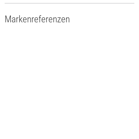
Markenreferenzen
Drums'n'Percussion Paderborn
Concert Touring/Live Event
2015