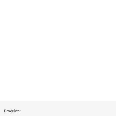
04 | 06 | 2018
Studenten überzeugt von den Geräten
Rosco und Filmgear bei Filmprojekt der TU Ilmenau
Mehr
Produkte: