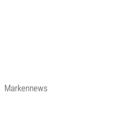
Ilmpressions-Film 2018 - Ilmenau
TV/Film
2018
Deutschland
2 x Filmgear Daylight-Fresnel 1,8/1,2kW
1 x Filmgear Daylight Fresnel 575W
2 x Filmgear Tungsten-Fresnel Junior TV 650W
1 x Rosco DMG DMG MAXI Switch
1 x Rosco DMG SL1 Switch
Markennews