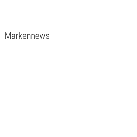
grandMA3 2Port Node
Major Gigabit Switch
Markennews
08 | 04 | 2026