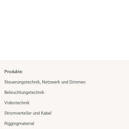
Projekt der Superlative
MA Lighting, Robert Juliat und Major für die Elbphilharmonie
Mehr
Produkte:
Steuerungstechnik, Netzwerk und Dimmen
Beleuchtungstechnik
Videotechnik
Stromverteiler und Kabel
Riggingmaterial