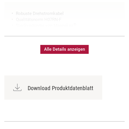
Robuste Drehstromkabel
Qualitätsnorm H07RN-F
®
Steckverbinder von Mennekes
Sonderlängen auf Anfrage erhältlich
Bedruckung mit individuellem Text möglich
Alle Details anzeigen
Download Produktdatenblatt