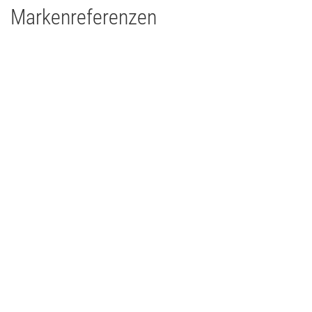
Markenreferenzen
Kraftwerk Mitte - Dresden
Theater
2017
Deutschland