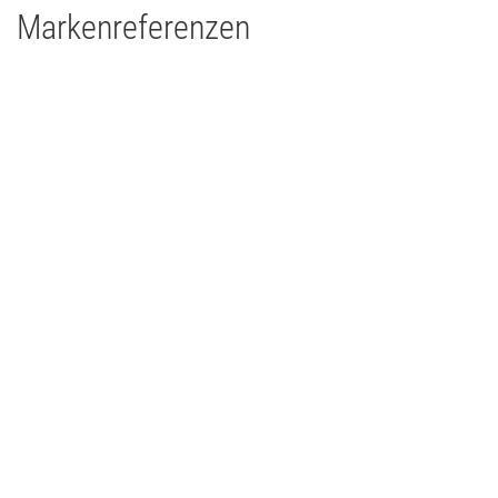
Markenreferenzen
Kraftwerk Mitte - Dresden
Theater
2017
Deutschland