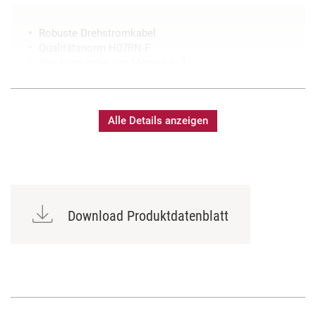
Robuste Drehstromkabel
Qualitätsnorm H07RN-F
®
Steckverbinder von Mennekes
Sonderlängen auf Anfrage erhältlich
Bedruckung mit individuellem Text möglich
Alle Details anzeigen
Download Produktdatenblatt