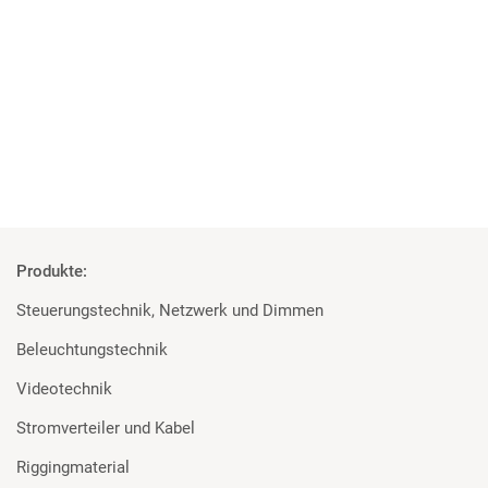
Projekt der Superlative
MA Lighting, Robert Juliat und Major für die Elbphilharmonie
Mehr
Produkte:
Steuerungstechnik, Netzwerk und Dimmen
Beleuchtungstechnik
Videotechnik
Stromverteiler und Kabel
Riggingmaterial