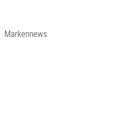
grandMA3 2Port Node
Major Gigabit Switch
Markennews
08 | 04 | 2026