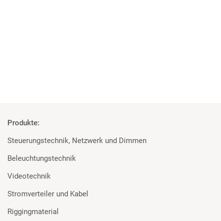
Projekt der Superlative
MA Lighting, Robert Juliat und Major für die Elbphilharmonie
Mehr
Produkte:
Steuerungstechnik, Netzwerk und Dimmen
Beleuchtungstechnik
Videotechnik
Stromverteiler und Kabel
Riggingmaterial