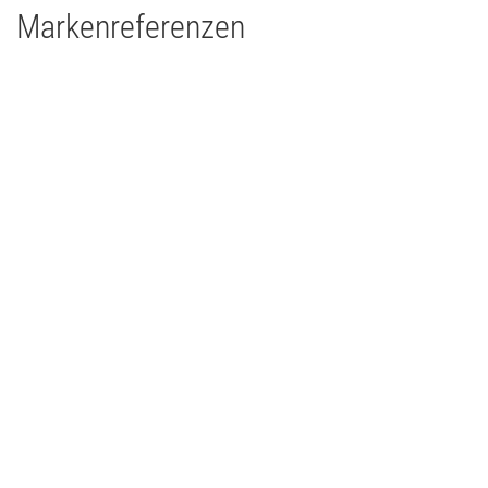
Markenreferenzen
Kraftwerk Mitte - Dresden
Theater
2017
Deutschland