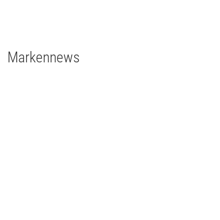
grandMA3 2Port Node
Major Gigabit Switch
Markennews
08 | 04 | 2026