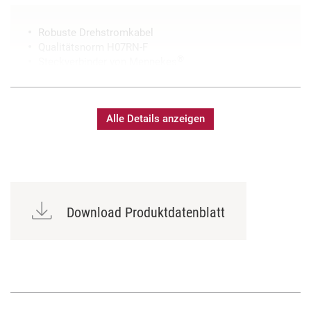
Robuste Drehstromkabel
Qualitätsnorm H07RN-F
®
Steckverbinder von Mennekes
Sonderlängen auf Anfrage erhältlich
Bedruckung mit individuellem Text möglich
Alle Details anzeigen
Download Produktdatenblatt