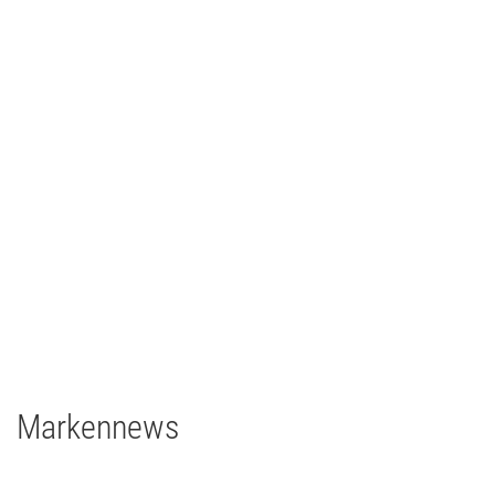
Ilmpressions-Film 2018 - Ilmenau
TV/Film
2018
Deutschland
2 x Filmgear Daylight-Fresnel 1,8/1,2kW
1 x Filmgear Daylight Fresnel 575W
2 x Filmgear Tungsten-Fresnel Junior TV 650W
1 x Rosco DMG DMG MAXI Switch
1 x Rosco DMG SL1 Switch
Markennews