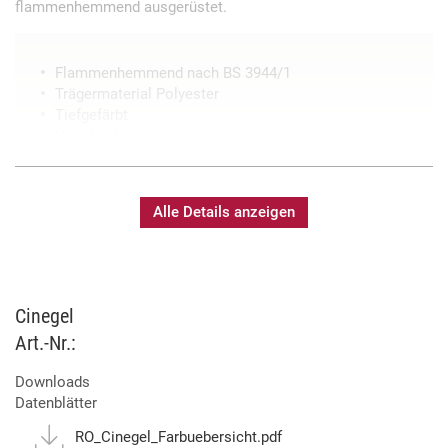
flammenhemmend ausgerüstet.
Flammenhemmend nach BS 3944/1
Trägermaterial Polyester
Tiefgefärbt
Hitzebeständig
Alle Details anzeigen
Cinegel
Art.-Nr.:
Downloads
Datenblätter
RO_Cinegel_Farbuebersicht.pdf