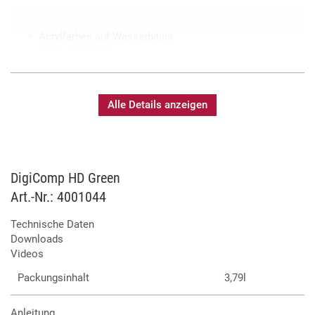
Acrylfarben auf Wasserbasis
Hohe Deckkraft
Ergiebigkeit ca. 28m²/3,79l
Anwendbar auf nahezu allen Oberflächen
Alle Details anzeigen
DigiComp HD Green
Art.-Nr.: 4001044
Technische Daten
Downloads
Videos
Packungsinhalt
3,79l
Anleitung