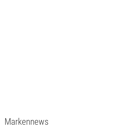
Ilmpressions-Film 2018 - Ilmenau
TV/Film
2018
Deutschland
2 x Filmgear Daylight-Fresnel 1,8/1,2kW
1 x Filmgear Daylight Fresnel 575W
2 x Filmgear Tungsten-Fresnel Junior TV 650W
1 x Rosco DMG DMG MAXI Switch
1 x Rosco DMG SL1 Switch
Markennews