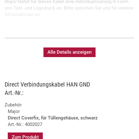
Major bietet für dieses Kabel eine Individualisierung in Form
von Text- und Logodruck an. Bitte sprechen Sie uns für weitere
Informationen an.
Beide Seiten mit Steckverbinder female (Buchse)
Axial-Schraubkontakte für einfaches Handling
Optional mit Crimp-Kontakten
Alle Details anzeigen
Verwendung von Qualitätskomponenten: Harting,
Titanex
Fertigung und Prüfung in eigener Meisterwerkstatt
Sonderlängen und Sonderkabel auf Anfrage möglich
Bedruckung mit individuellen Text möglich
Direct Verbindungskabel HAN GND
Art.-Nr.:
Zubehör
Major
Direct Coverfix, für Tüllengehäuse, schwarz
Art.-Nr.: 4002027
Zum Produkt