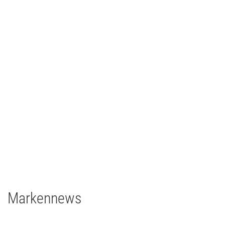
CCH – Congress Center Hamburg
Architainment
2020
Deutschland
grandMA3 light CRV
grandMA3 8Port Node
grandMA3 4Port Node
grandMA3 2Port Node
Major Gigabit Switch
Markennews