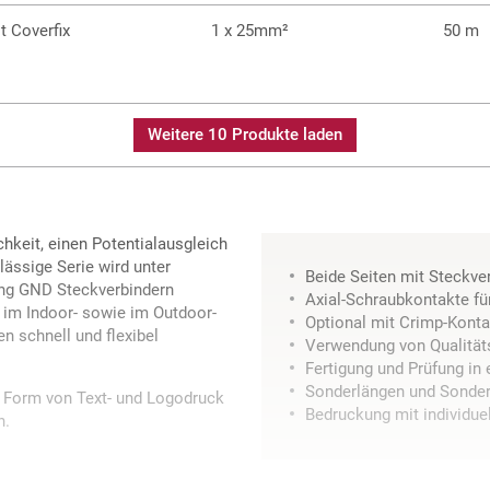
 Coverfix
1 x 25mm²
50 m
Weitere 10 Produkte laden
hkeit, einen Potentialausgleich
lässige Serie wird unter
Beide Seiten mit Steckve
ng GND Steckverbindern
Axial-Schraubkontakte fü
n im Indoor- sowie im Outdoor-
Optional mit Crimp-Kont
 schnell und flexibel
Verwendung von Qualität
Fertigung und Prüfung in
Sonderlängen und Sonder
in Form von Text- und Logodruck
Bedruckung mit individue
n.