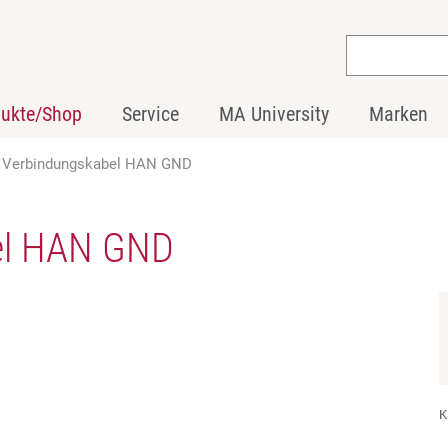
dukte/Shop
Service
MA University
Marken
t Verbindungskabel HAN GND
bel HAN GND
K