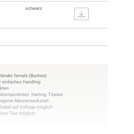
schwarz
rbinder female (Buchse)
r einfaches Handling
akten
skomponenten: Harting, Titanex
 eigener Meisterwerkstatt
kabel auf Anfrage möglich
llem Text möglich