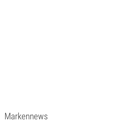
CCH – Congress Center Hamburg
Architainment
2020
Deutschland
grandMA3 light CRV
grandMA3 8Port Node
grandMA3 4Port Node
grandMA3 2Port Node
Major Gigabit Switch
Markennews