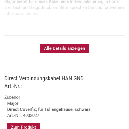
Major bietet für dieses Kabel eine Individualisierung in Form
von Text- und Logodruck an. Bitte sprechen Sie uns für weitere
Informationen an.
Beide Seiten mit Steckverbinder female (Buchse)
Axial-Schraubkontakte für einfaches Handling
Optional mit Crimp-Kontakten
Alle Details anzeigen
Verwendung von Qualitätskomponenten: Harting,
Titanex
Fertigung und Prüfung in eigener Meisterwerkstatt
Sonderlängen und Sonderkabel auf Anfrage möglich
Bedruckung mit individuellen Text möglich
Direct Verbindungskabel HAN GND
Art.-Nr.:
Zubehör
Major
Direct Coverfix, für Tüllengehäuse, schwarz
Art.-Nr.: 4002027
Zum Produkt