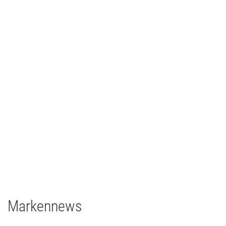
CCH – Congress Center Hamburg
Architainment
2020
Deutschland
grandMA3 light CRV
grandMA3 8Port Node
grandMA3 4Port Node
grandMA3 2Port Node
Major Gigabit Switch
Markennews