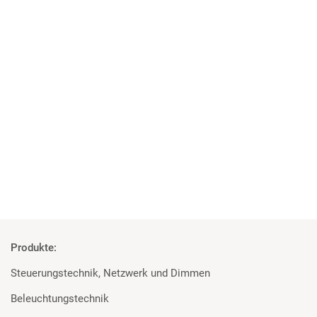
05 | 10 | 2018
Projekt der Superlative
MA Lighting, Robert Juliat und Major für die Elbphilharmonie
Mehr
Produkte:
Steuerungstechnik, Netzwerk und Dimmen
Beleuchtungstechnik