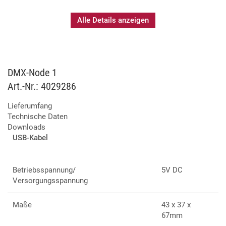
Ethernet/DMX-Wandler für 1 Universum
Alle Details anzeigen
DMX-Out/In Funktionalität über Art-Net und sACN
Kompatibel mit allen Betriebssystemen mit Ethernet-
Netzwerkunterstützung
Kompakte und robuste Bauform
Einfache Spannungsversorgung über USB
DMX-Node 1
RDM über Art-Net (mit zukünftiger Firmware)
Art.-Nr.: 4029286
Lieferumfang
Technische Daten
Downloads
USB-Kabel
Betriebsspannung/
5V DC
Versorgungsspannung
Maße
43 x 37 x
67mm