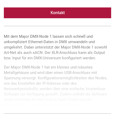
Kontakt
Mit dem Major DMX-Node 1 lassen sich schnell und
unkompliziert Ethernet-Daten in DMX umwandeln und
umgekehrt. Dabei unterstützt der Major DMX-Node 1 sowohl
Art-Net als auch sACN. Der XLR-Anschluss kann als Output
bzw. Input für ein DMX-Universum konfiguriert werden.
Der Major DMX-Node 1 hat ein kleines und robustes
Metallgehäuse und wird über einen USB-Anschluss mit
Spannung versorgt. Konfigurationsmöglichkeiten des Nodes,
wie das Einstellen der IP-Adresse oder des
Netzwerkprotokolls, werden über eine einfache, kostenlose
Software zur Verfügung gestellt. Zudem enthält die Software
einen einfachen Art-Net-Output/Input-Tester und die
Möglichkeit, Firmware-Updates einzuspielen.