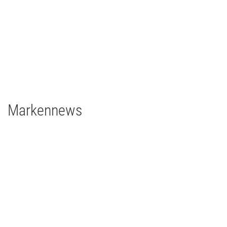
Architainment
2020
Deutschland
grandMA3 light CRV
grandMA3 8Port Node
grandMA3 4Port Node
grandMA3 2Port Node
Major Gigabit Switch
Markennews