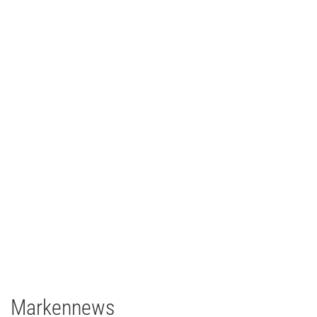
CCH – Congress Center Hamburg
Architainment
2020
Deutschland
grandMA3 light CRV
grandMA3 8Port Node
grandMA3 4Port Node
grandMA3 2Port Node
Major Gigabit Switch
Markennews