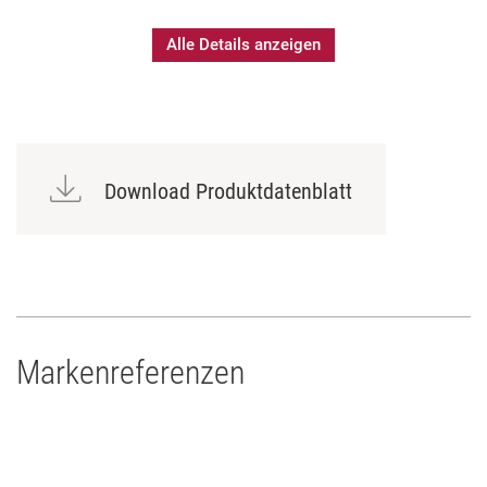
Nur Qualitätskomponenten verwendet
Fertigung und Prüfung in eigener Meisterwerkstatt
Alle Details anzeigen
Bedruckung mit individuellem Text möglich
Download Produktdatenblatt
Markenreferenzen