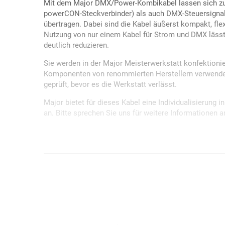
Mit dem Major DMX/Power-Kombikabel lassen sich zu
powerCON-Steckverbinder) als auch DMX-Steuersignal
übertragen. Dabei sind die Kabel äußerst kompakt, flexi
Nutzung von nur einem Kabel für Strom und DMX läss
deutlich reduzieren.
Sie werden in der Major Meisterwerkstatt konfektionie
Komponenten von renommierten Herstellern verwendet
geprüft, bevor es die Werkstatt verlässt.
Major bietet für dieses Kabel eine Individualisierung 
an. Bitte sprechen Sie uns für weitere Informationen a