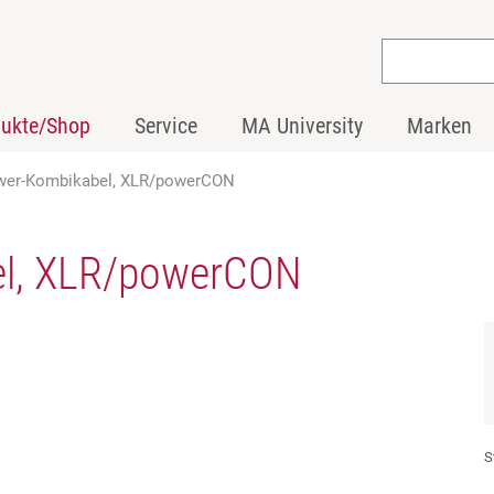
dukte/Shop
Service
MA University
Marken
er-Kombikabel, XLR/powerCON
l, XLR/powerCON
S