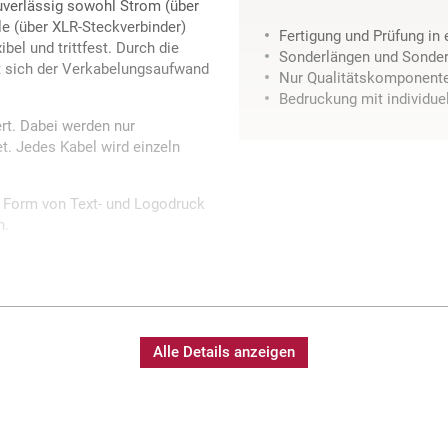
verlässig sowohl Strom (über
e (über XLR-Steckverbinder)
Fertigung und Prüfung in
bel und trittfest. Durch die
Sonderlängen und Sonder
t sich der Verkabelungsaufwand
Nur Qualitätskomponent
Bedruckung mit individue
rt. Dabei werden nur
. Jedes Kabel wird einzeln
in Form von Text- und Logodruck
n.
Alle Details anzeigen