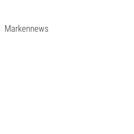
Major Gigabit Switch
Markennews
08 | 04 | 2026