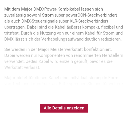
Mit dem Major DMX/Power-Kombikabel lassen sich
zuverlässig sowohl Strom (über powerCON-Steckverbinder)
als auch DMX-Steuersignale (über XLR-Steckverbinder)
übertragen. Dabei sind die Kabel äußerst kompakt, flexibel und
trittfest. Durch die Nutzung von nur einem Kabel für Strom und
DMX lässt sich der Verkabelungsaufwand deutlich reduzieren.
Sie werden in der Major Meisterwerkstatt konfektioniert.
Dabei werden nur Komponenten von renommierten Herstellern
verwendet. Jedes Kabel wird einzeln geprüft, bevor es die
Werkstatt verlässt.
Major bietet für dieses Kabel eine Individualisierung in Form
von Text- und Logodruck an. Bitte sprechen Sie uns für weitere
Informationen an.
Alle Details anzeigen
Fertigung und Prüfung in eigener Meisterwerkstatt
Sonderlängen und Sonderkabel auf Anfrage möglich
Nur Qualitätskomponenten verwendet
Bedruckung mit individuellem Text möglich