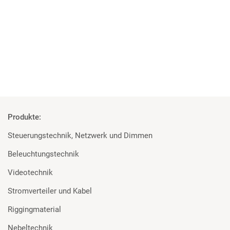
MA Lighting, Robert Juliat und Major für die Elbphilharmonie
Mehr
Produkte:
Steuerungstechnik, Netzwerk und Dimmen
Beleuchtungstechnik
Videotechnik
Stromverteiler und Kabel
Riggingmaterial
Nebeltechnik