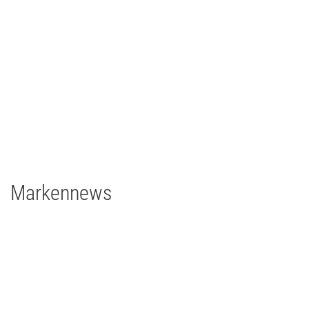
Ilmpressions-Film 2018 - Ilmenau
TV/Film
2018
Deutschland
2 x Filmgear Daylight-Fresnel 1,8/1,2kW
1 x Filmgear Daylight Fresnel 575W
2 x Filmgear Tungsten-Fresnel Junior TV 650W
1 x Rosco DMG DMG MAXI Switch
1 x Rosco DMG SL1 Switch
Markennews