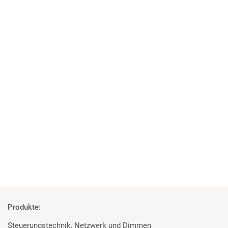
04 | 06 | 2018
Studenten überzeugt von den Geräten
Rosco und Filmgear bei Filmprojekt der TU Ilmenau
Mehr
Produkte:
Steuerungstechnik, Netzwerk und Dimmen