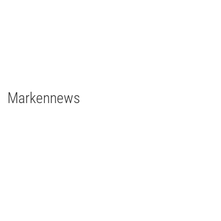
Deutschland
2 x Filmgear Daylight-Fresnel 1,8/1,2kW
1 x Filmgear Daylight Fresnel 575W
2 x Filmgear Tungsten-Fresnel Junior TV 650W
1 x Rosco DMG DMG MAXI Switch
1 x Rosco DMG SL1 Switch
Markennews