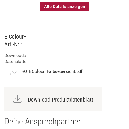
Alle Details anzeigen
Flammenhemmend nach BS 3944/1
Trägermaterial Polyester
Große Auswahl an Filtern auf Basis des europäischen
Cinemoid Systems
E-Colour+
Erhältlich als Rolle, Bogen und Gelpack
Art.-Nr.:
Ausgewählte E-Colour Rollen mit Längenmarkierung
(Edgemark) erhältlich
Downloads
Musterfächer mit Spektral-Energie-Durchlasskurven
Datenblätter
(SED)
RO_EColour_Farbuebersicht.pdf
Download Produktdatenblatt
Deine Ansprechpartner