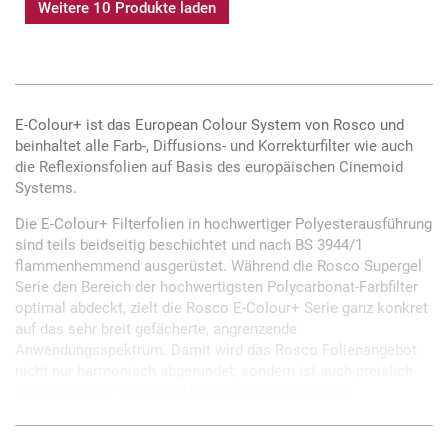
Weitere 10 Produkte laden
E-Colour+ ist das European Colour System von Rosco und
beinhaltet alle Farb-, Diffusions- und Korrekturfilter wie auch
die Reflexionsfolien auf Basis des europäischen Cinemoid
Systems.
Die E-Colour+ Filterfolien in hochwertiger Polyesterausführung
sind teils beidseitig beschichtet und nach BS 3944/1
flammenhemmend ausgerüstet. Während die Rosco Supergel
Serie den Bereich der hochwertigsten Polycarbonat-Farbfilter
optimal abdeckt, zielt die Rosco E-Colour+ Serie ganz konkret
auf das sehr breit gefächerte, angrenzende
Anwendungsspektrum. Damit wird das Rosco Folienangebot
nicht nur harmonisch abgerundet, sondern ist auch preislich
derart attraktiv, dass zur Abdeckung des gesamten
Folienbedarfs keinerlei Fremdfabrikate hinzugezogen werden
müssen.