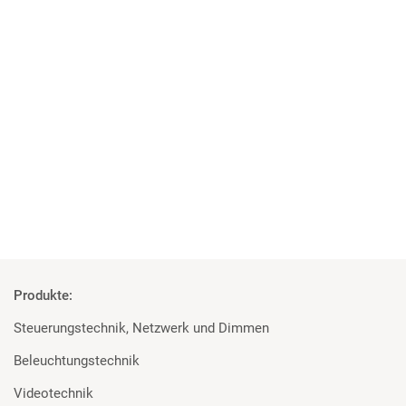
04 | 06 | 2018
Studenten überzeugt von den Geräten
Rosco und Filmgear bei Filmprojekt der TU Ilmenau
Mehr
Produkte:
Steuerungstechnik, Netzwerk und Dimmen
Beleuchtungstechnik
Videotechnik