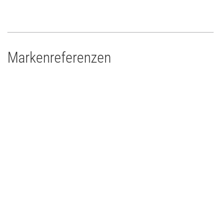
Markenreferenzen
Drums'n'Percussion Paderborn