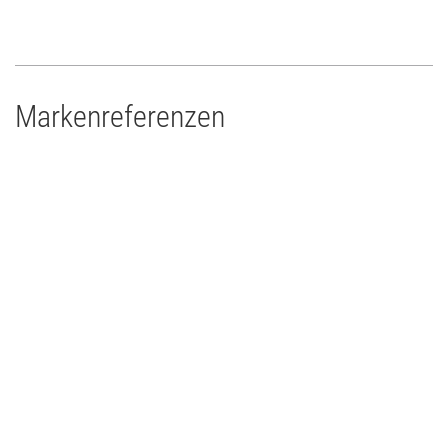
Markenreferenzen
Drums'n'Percussion Paderborn