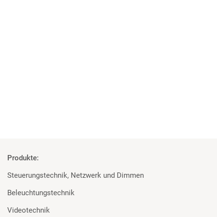
04 | 06 | 2018
Studenten überzeugt von den Geräten
Rosco und Filmgear bei Filmprojekt der TU Ilmenau
Mehr
Produkte:
Steuerungstechnik, Netzwerk und Dimmen
Beleuchtungstechnik
Videotechnik