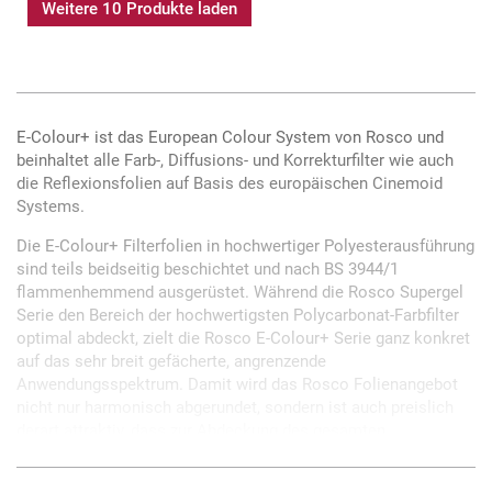
Weitere 10 Produkte laden
E-Colour+ ist das European Colour System von Rosco und
beinhaltet alle Farb-, Diffusions- und Korrekturfilter wie auch
die Reflexionsfolien auf Basis des europäischen Cinemoid
Systems.
Die E-Colour+ Filterfolien in hochwertiger Polyesterausführung
sind teils beidseitig beschichtet und nach BS 3944/1
flammenhemmend ausgerüstet. Während die Rosco Supergel
Serie den Bereich der hochwertigsten Polycarbonat-Farbfilter
optimal abdeckt, zielt die Rosco E-Colour+ Serie ganz konkret
auf das sehr breit gefächerte, angrenzende
Anwendungsspektrum. Damit wird das Rosco Folienangebot
nicht nur harmonisch abgerundet, sondern ist auch preislich
derart attraktiv, dass zur Abdeckung des gesamten
Folienbedarfs keinerlei Fremdfabrikate hinzugezogen werden
müssen.