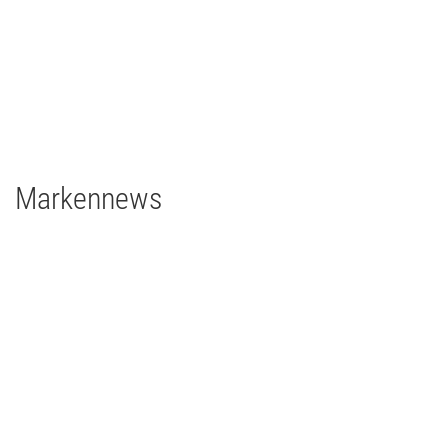
Deutschland
2 x Filmgear Daylight-Fresnel 1,8/1,2kW
1 x Filmgear Daylight Fresnel 575W
2 x Filmgear Tungsten-Fresnel Junior TV 650W
1 x Rosco DMG DMG MAXI Switch
1 x Rosco DMG SL1 Switch
Markennews