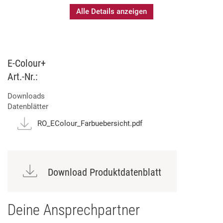
Alle Details anzeigen
Flammenhemmend nach BS 3944/1
Trägermaterial Polyester
Große Auswahl an Filtern auf Basis des europäischen
Cinemoid Systems
E-Colour+
Erhältlich als Rolle, Bogen und Gelpack
Art.-Nr.:
Ausgewählte E-Colour Rollen mit Längenmarkierung
(Edgemark) erhältlich
Downloads
Musterfächer mit Spektral-Energie-Durchlasskurven
Datenblätter
(SED)
RO_EColour_Farbuebersicht.pdf
Download Produktdatenblatt
Deine Ansprechpartner