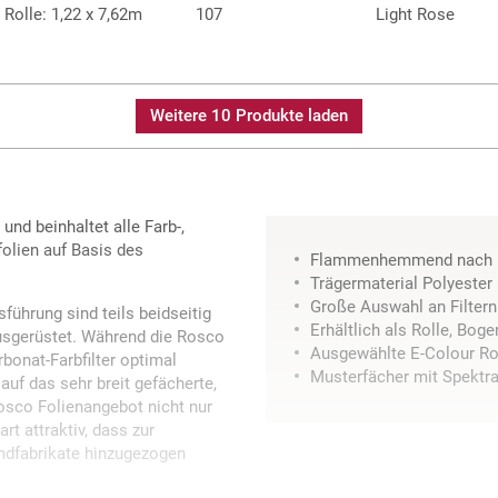
Rolle: 1,22 x 7,62m
107
Light Rose
Weitere 10 Produkte laden
nd beinhaltet alle Farb-,
folien auf Basis des
Flammenhemmend nach 
Trägermaterial Polyester
Große Auswahl an Filter
führung sind teils beidseitig
Erhältlich als Rolle, Bog
sgerüstet. Während die Rosco
Ausgewählte E-Colour Ro
bonat-Farbfilter optimal
Musterfächer mit Spektra
auf das sehr breit gefächerte,
sco Folienangebot nicht nur
rt attraktiv, dass zur
mdfabrikate hinzugezogen