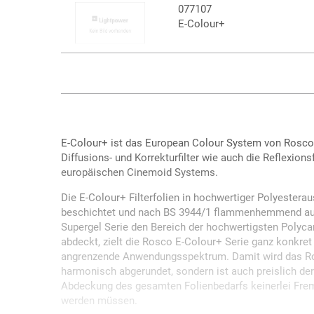
077107
E-Colour+
E-Colour+ ist das European Colour System von Rosco u
Diffusions- und Korrekturfilter wie auch die Reflexions
europäischen Cinemoid Systems.
Die E-Colour+ Filterfolien in hochwertiger Polyesteraus
beschichtet und nach BS 3944/1 flammenhemmend au
Supergel Serie den Bereich der hochwertigsten Polycar
abdeckt, zielt die Rosco E-Colour+ Serie ganz konkret 
angrenzende Anwendungsspektrum. Damit wird das Ro
harmonisch abgerundet, sondern ist auch preislich dera
Abdeckung des gesamten Folienbedarfs keinerlei Fre
werden müssen.