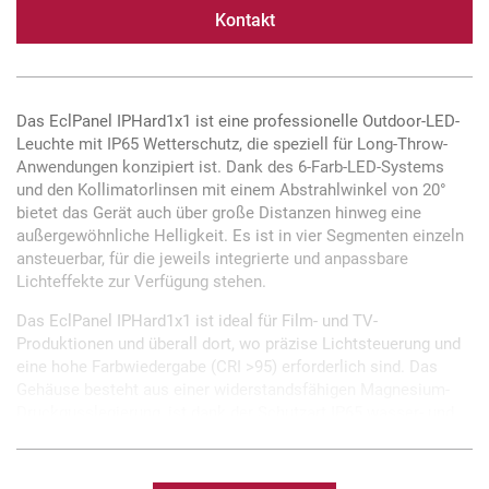
Kontakt
Das EclPanel IPHard1x1 ist eine professionelle Outdoor-LED-
Leuchte mit IP65 Wetterschutz, die speziell für Long-Throw-
Anwendungen konzipiert ist. Dank des 6-Farb-LED-Systems
und den Kollimatorlinsen mit einem Abstrahlwinkel von 20°
bietet das Gerät auch über große Distanzen hinweg eine
außergewöhnliche Helligkeit. Es ist in vier Segmenten einzeln
ansteuerbar, für die jeweils integrierte und anpassbare
Lichteffekte zur Verfügung stehen.
Das EclPanel IPHard1x1 ist ideal für Film- und TV-
Produktionen und überall dort, wo präzise Lichtsteuerung und
eine hohe Farbwiedergabe (CRI >95) erforderlich sind. Das
Gehäuse besteht aus einer widerstandsfähigen Magnesium-
Druckgusslegierung, ist dank der Schutzart IP65 wasser- und
staubdicht und somit auch für anspruchsvolle Umgebungen
und Sets geeignet.
Neben der Steuerung per DMX, W-DMX oder CRMX können alle