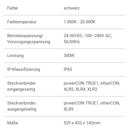
Flickerfrei
Farbe
schwarz
P.O. Bügel als Zubehör verfügbar
Eingebauter W-DMX / CRMX Empfänger
Akkubetrieb möglich
Farbtemperatur
1.850K - 20.000K
Betriebsspannung/
24-36VDC, 100–240V AC,
Versorgungsspannung
50/60Hz
Leistung
300W
IP-Klassifizierung
IP65
Steckverbinder
powerCON TRUE1, etherCON,
eingangsseitig
XLR5, XLR4, XLR3
Steckverbinder
powerCON TRUE1, etherCON,
ausgangsseitig
XLR5
Maße
529 x 433 x 142mm