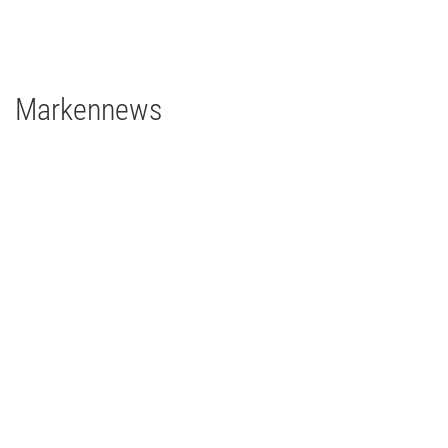
1 x EclPanel TWCJr
Markennews
26 | 05 | 2026