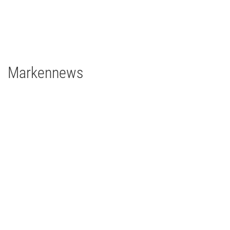
1 x Filmgear Daylight Fresnel 575W
2 x Filmgear Tungsten-Fresnel Junior TV 650W
1 x Rosco DMG DMG MAXI Switch
1 x Rosco DMG SL1 Switch
Markennews