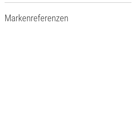
Markenreferenzen
Drums'n'Percussion Paderborn
Concert Touring/Live Event
2015