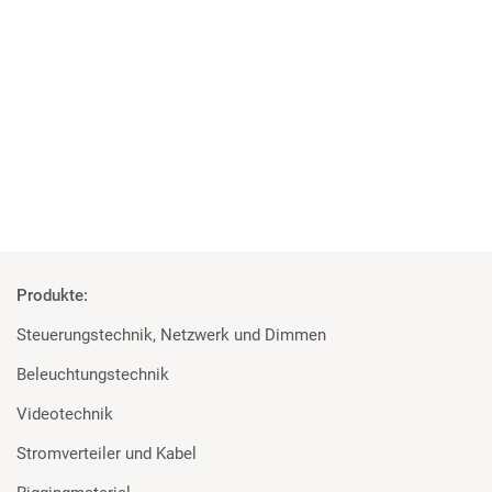
Studenten überzeugt von den Geräten
Rosco und Filmgear bei Filmprojekt der TU Ilmenau
Mehr
Produkte:
Steuerungstechnik, Netzwerk und Dimmen
Beleuchtungstechnik
Videotechnik
Stromverteiler und Kabel