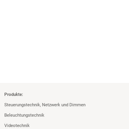
05 | 10 | 2018
Projekt der Superlative
MA Lighting, Robert Juliat und Major für die Elbphilharmonie
Mehr
Produkte:
Steuerungstechnik, Netzwerk und Dimmen
Beleuchtungstechnik
Videotechnik