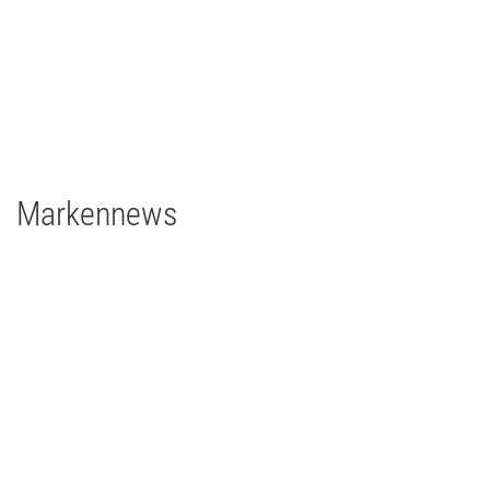
grandMA3 light CRV
grandMA3 8Port Node
grandMA3 4Port Node
grandMA3 2Port Node
Major Gigabit Switch
Markennews