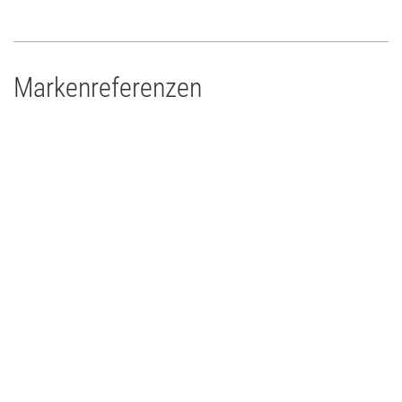
Markenreferenzen
Drums'n'Percussion Paderborn