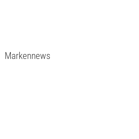
2 x Filmgear Daylight-Fresnel 1,8/1,2kW
1 x Filmgear Daylight Fresnel 575W
2 x Filmgear Tungsten-Fresnel Junior TV 650W
1 x Rosco DMG DMG MAXI Switch
1 x Rosco DMG SL1 Switch
Markennews