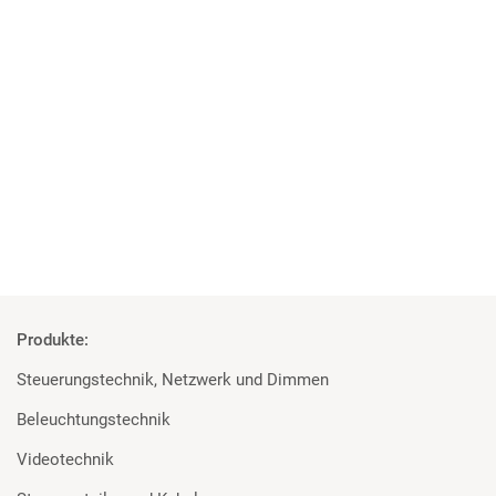
04 | 06 | 2018
Studenten überzeugt von den Geräten
Rosco und Filmgear bei Filmprojekt der TU Ilmenau
Mehr
Produkte:
Steuerungstechnik, Netzwerk und Dimmen
Beleuchtungstechnik
Videotechnik