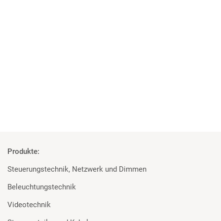
04 | 06 | 2018
Studenten überzeugt von den Geräten
Rosco und Filmgear bei Filmprojekt der TU Ilmenau
Mehr
Produkte:
Steuerungstechnik, Netzwerk und Dimmen
Beleuchtungstechnik
Videotechnik