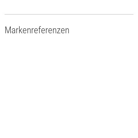
Markenreferenzen
Drums'n'Percussion Paderborn