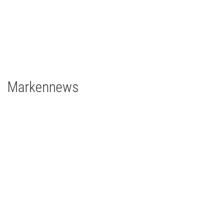
2 x Filmgear Daylight-Fresnel 1,8/1,2kW
1 x Filmgear Daylight Fresnel 575W
2 x Filmgear Tungsten-Fresnel Junior TV 650W
1 x Rosco DMG DMG MAXI Switch
1 x Rosco DMG SL1 Switch
Markennews