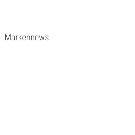
2 x Filmgear Tungsten-Fresnel Junior TV 650W
1 x Rosco DMG DMG MAXI Switch
1 x Rosco DMG SL1 Switch
Markennews