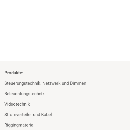
Studenten überzeugt von den Geräten
Rosco und Filmgear bei Filmprojekt der TU Ilmenau
Mehr
Produkte:
Steuerungstechnik, Netzwerk und Dimmen
Beleuchtungstechnik
Videotechnik
Stromverteiler und Kabel
Riggingmaterial