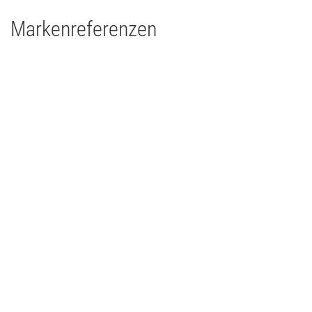
Markenreferenzen
Drums'n'Percussion Paderborn
Concert Touring/Live Event
2015
Deutschland