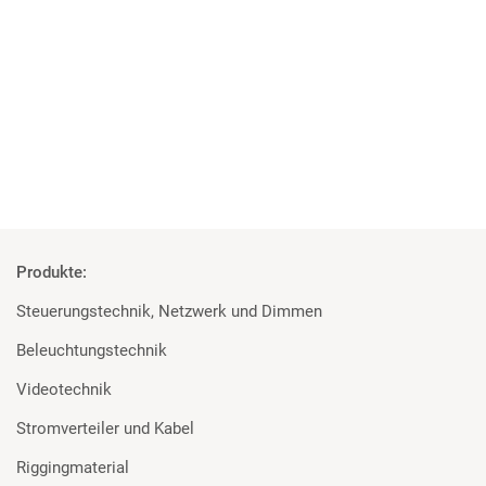
Studenten überzeugt von den Geräten
Rosco und Filmgear bei Filmprojekt der TU Ilmenau
Mehr
Produkte:
Steuerungstechnik, Netzwerk und Dimmen
Beleuchtungstechnik
Videotechnik
Stromverteiler und Kabel
Riggingmaterial