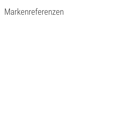
Markenreferenzen
Drums'n'Percussion Paderborn
Concert Touring/Live Event
2015
Deutschland