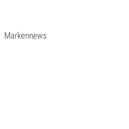
2 x Filmgear Tungsten-Fresnel Junior TV 650W
1 x Rosco DMG DMG MAXI Switch
1 x Rosco DMG SL1 Switch
Markennews