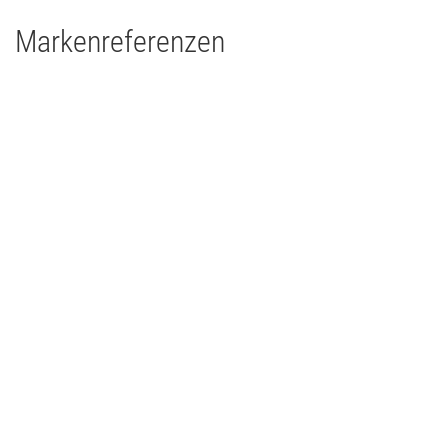
Markenreferenzen
Drums'n'Percussion Paderborn
Concert Touring/Live Event
2015
Deutschland