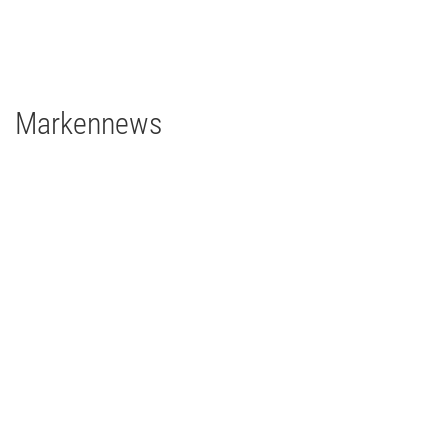
2 x Filmgear Tungsten-Fresnel Junior TV 650W
1 x Rosco DMG DMG MAXI Switch
1 x Rosco DMG SL1 Switch
Markennews