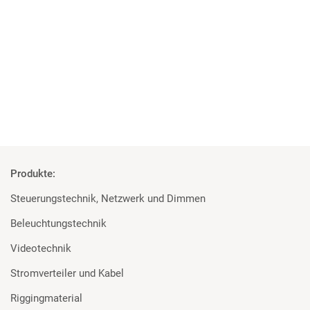
Studenten überzeugt von den Geräten
Rosco und Filmgear bei Filmprojekt der TU Ilmenau
Mehr
Produkte:
Steuerungstechnik, Netzwerk und Dimmen
Beleuchtungstechnik
Videotechnik
Stromverteiler und Kabel
Riggingmaterial