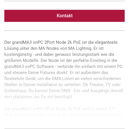
Kontakt
Der grandMA3 onPC 2Port Node 2k PoE ist die eleganteste
Lösung unter den MA Nodes von MA Lighting. Er ist
kostengünstig - und dabei genauso leistungsstark wie die
größeren Modelle. Der Node ist der perfekte Einstieg in die
grandMA3 onPC Software - verbinde ihn einfach mit einem PC
und steuere Deine Fixtures direkt. Er ist außerdem das
flexibelste Gerät, um die DMX-Linien an vielen verschiedenen
Stellen in Deiner Installaton zu verteilen. Ob Theater, TV oder
Gotteshaus, Du kannst Deine DMX - Ein- und Ausgänge überall
dort platzieren, wo Du sie benötigst.
Der grandMA3 onPC 2Port Node 2k PoE wird in einem 9,5“
1HE Gehäuse geliefert und ist für die synchrone Ausgabe von
zwei DMX-Universen in jedem grandMA3 System ausgelegt.
Um eine optimale Leistung zu gewährleisten, ist der Node mit