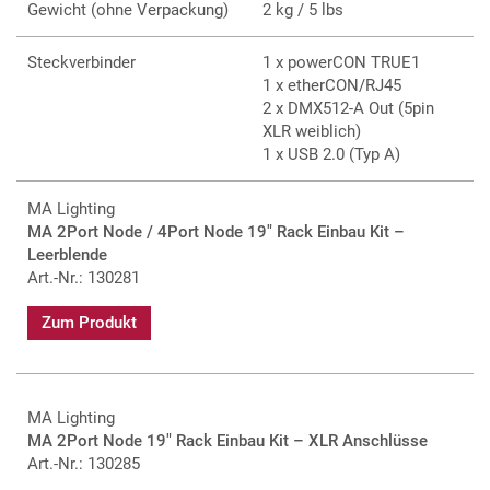
Gewicht (ohne Verpackung)
2 kg / 5 lbs
Steckverbinder
1 x powerCON TRUE1
1 x etherCON/RJ45
2 x DMX512-A Out (5pin
XLR weiblich)
1 x USB 2.0 (Typ A)
MA Lighting
MA 2Port Node / 4Port Node 19" Rack Einbau Kit –
Leerblende
Art.-Nr.: 130281
Zum Produkt
MA Lighting
MA 2Port Node 19" Rack Einbau Kit – XLR Anschlüsse
Art.-Nr.: 130285