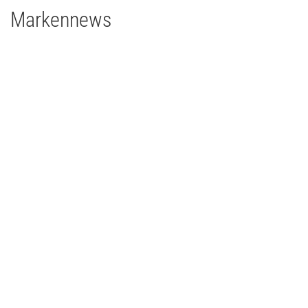
Markennews
25 | 06 | 2026
Lichtgewaltiges Gletscherschauspiel auf 3000 Metern
Martin MAC Viper XIP und MAC Ultra Performance trotzen