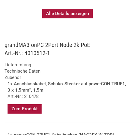
einem Hochleistungsprozessor und einer 1 Gb/s Ethernet-
Verbindung ausgestattet, die eine zuverlässige und stabile
Alle Details anzeigen
Umwandlung von Ethernet zu DMX (und umgekehrt) garantiert.
Er kann vollständig über PoE (Power over Ethernet) mit Strom
versorgt werden, um zusätzliche Verkabelung zu vermeiden.
Eine große Auswahl an Zubehör ermöglicht bei Bedarf
alternative Befestigungsmethoden und kundenspezifische
grandMA3 onPC 2Port Node 2k PoE
Anpassungen.
Art.-Nr.: 4010512-1
Alle grandMA3 onPC Nodes aktivieren direkt 4 096 Parameter
Lieferumfang
für die grandMA3 onPC Software. Um ein kompaktes und
Technische Daten
kosteneffizientes Steuerungssystem einzurichten, lädst Du
Zubehör
einfach die grandMA3 onPC Software herunter, schließt den
1x Anschlusskabel, Schuko-Stecker auf powerCON TRUE1,
Node an und schon kannst Du Deine Fixtures steuern. Da die
3 x 1,5mm², 1,5m
grandMA3 onPC Software die gleichen Funktionen wie die
Art.-Nr.: 210478
größeren Pulte von MA Lighting bietet, musst Du bei den
Funktionen für Deine Show keine Kompromisse eingehen.
Zum Produkt
Noch ein paar Fakten, die Du wissen solltest? Alle grandMA3
Nodes sind von jeder grandMA3 Konsole oder onPC Station
im Netzwerk fernkonfigurierbar. Sie sind in der Lage, MA-Net3,