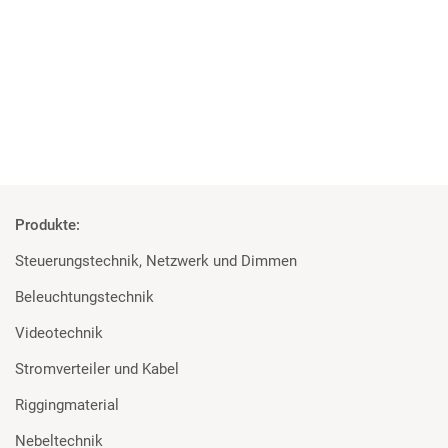
Die perfekte Kombination aus Leistung und Zuverlässigkeit des
grandMA3 Systems mit einfacher…
Mehr
Produkte:
Steuerungstechnik, Netzwerk und Dimmen
Beleuchtungstechnik
Videotechnik
Stromverteiler und Kabel
Riggingmaterial
Nebeltechnik