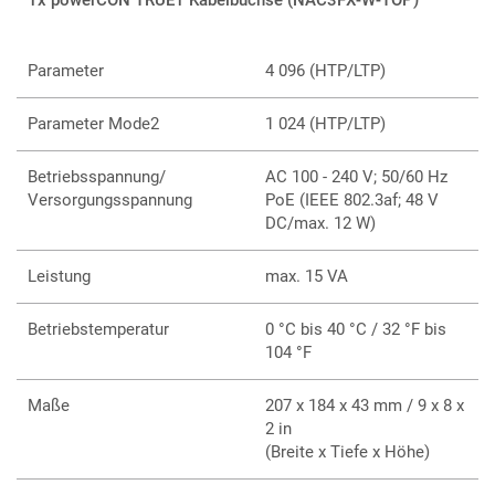
1x powerCON TRUE1 Kabelbuchse (NAC3FX-W-TOP)
MA-Net2, sACN und Art-Net Daten zu verarbeiten. Sie sind
vollständig RDM-kompatibel. Ein 3,9"-Farbdisplay auf der
Vorderseite ermöglicht eine einfache Konfiguration und einen
Parameter
4 096 (HTP/LTP)
schnellen Statusüberblick.
Parameter Mode2
1 024 (HTP/LTP)
Betriebsspannung/
AC 100 - 240 V; 50/60 Hz
Versorgungsspannung
PoE (IEEE 802.3af; 48 V
DC/max. 12 W)
Leistung
max. 15 VA
Betriebstemperatur
0 °C bis 40 °C / 32 °F bis
104 °F
Maße
207 x 184 x 43 mm / 9 x 8 x
2 in
(Breite x Tiefe x Höhe)