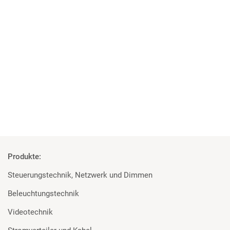
21 | 04 | 2021
Neue Technik für neuen Standort
Forum Freies Theater Düsseldorf mit MA Lighting und Robert
Juliat ausgestattet
Mehr
Produkte:
Steuerungstechnik, Netzwerk und Dimmen
Beleuchtungstechnik
Videotechnik