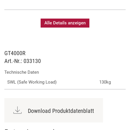
die reibungslose und einfache Bedienung großer Verfolger.
Alle Details anzeigen
Optimiert für Robert Juliat Verfolger
Hohe Standfestigkeit
Ermöglicht einfache und ruckelfreie Schwenks
GT4000R
Art.-Nr.: 033130
Technische Daten
SWL (Safe Working Load)
130kg
Download Produktdatenblatt