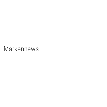
Deutschland
1 x grandMA3 full-size
1 x grandMA3 light
grandMA3 4Port Node
grandMA3 8Port Node
24 x Robert Juliat Dalis 860
Markennews