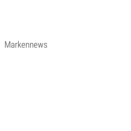
TV/Film
2021
Deutschland
1 x EclPanel TWCJr
Markennews