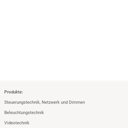
02 | 06 | 2025
Mehr als nur Gaming
XPERION Hamburg setzt auf Scheinwerfer von Martin
Professional und Prolights
Mehr
Produkte:
Steuerungstechnik, Netzwerk und Dimmen
Beleuchtungstechnik
Videotechnik