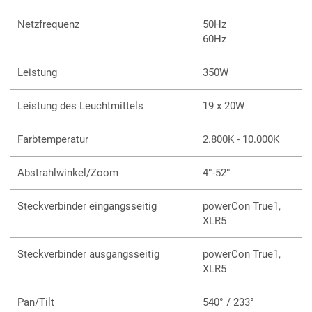
Netzfrequenz
50Hz
60Hz
Leistung
350W
Leistung des Leuchtmittels
19 x 20W
Farbtemperatur
2.800K - 10.000K
Abstrahlwinkel/Zoom
4°-52°
Steckverbinder eingangsseitig
powerCon True1,
XLR5
Steckverbinder ausgangsseitig
powerCon True1,
XLR5
Pan/Tilt
540° / 233°