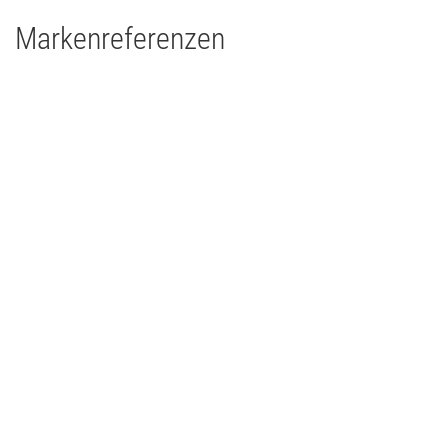
Markenreferenzen
Purple Schulz
Concert Touring/Live Event
2020
Deutschland