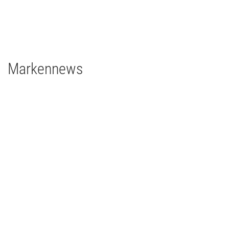
grandMA3 4Port Node
grandMA3 2Port Node
Major Gigabit Switch
Markennews