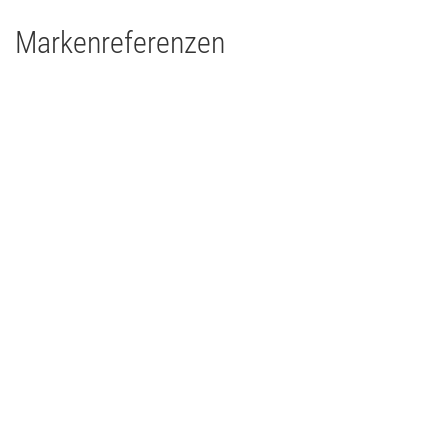
Markenreferenzen
Kraftwerk Mitte - Dresden
Theater
2017
Deutschland