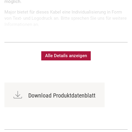
möglich.
Major bietet für dieses Kabel eine Individualisierung in Form
von Text- und Logodruck an. Bitte sprechen Sie uns für weitere
Informationen an.
Fertigung und Prüfung in eigener Meisterwerkstatt
Sonderlängen und Sonderkabel auf Anfrage möglich
Alle Details anzeigen
Bedruckung mit individuellem Text möglich
Download Produktdatenblatt