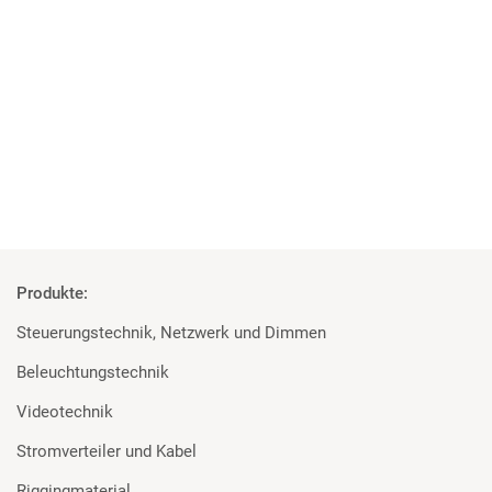
Projekt der Superlative
MA Lighting, Robert Juliat und Major für die Elbphilharmonie
Mehr
Produkte:
Steuerungstechnik, Netzwerk und Dimmen
Beleuchtungstechnik
Videotechnik
Stromverteiler und Kabel
Riggingmaterial