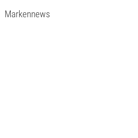
Markennews
08 | 04 | 2026
„Mord auf Ex“-Tour: Mit MA Lighting, Martin und
Major