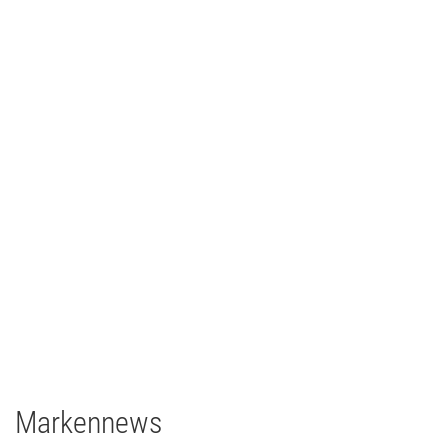
CCH – Congress Center Hamburg
Architainment
2020
Deutschland
grandMA3 light CRV
grandMA3 8Port Node
grandMA3 4Port Node
grandMA3 2Port Node
Major Gigabit Switch
Markennews