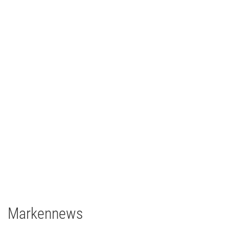
Sting - Kassel
Concert Touring/Live Event
2023
28 x ERA 600 Performance
12 x MAC Aura XIP
18 x MAC Aura PXL
grandMA3 light
Markennews