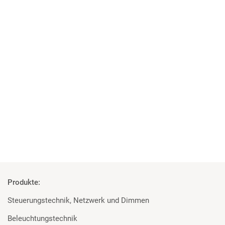
05 | 10 | 2018
Projekt der Superlative
MA Lighting, Robert Juliat und Major für die Elbphilharmonie
Mehr
Produkte:
Steuerungstechnik, Netzwerk und Dimmen
Beleuchtungstechnik