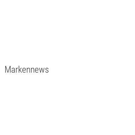
Architainment
2020
Deutschland
grandMA3 light CRV
grandMA3 8Port Node
grandMA3 4Port Node
grandMA3 2Port Node
Major Gigabit Switch
Markennews