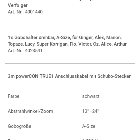
Alle Bedienelemente auf der rechten Seite
Verfolger
Art.-Nr.: 4001440
1x Gobohalter drehbar, A-Size, für Ginger, Alex, Manon,
Topaze, Lucy, Super Korrigan, Flo, Victor, Oz, Alice, Arthur
Art.-Nr.: 4023541
3m powerCON TRUE1 Anschlusskabel mit Schuko-Stecker
Farbe
schwarz
Abstrahlwinkel/Zoom
13°–24°
Gobogröße
A-Size