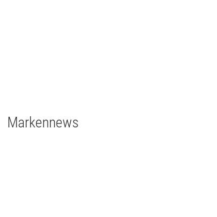
Theater
2022
Deutschland
1 x grandMA3 full-size
1 x grandMA3 light
grandMA3 4Port Node
grandMA3 8Port Node
24 x Robert Juliat Dalis 860
Markennews