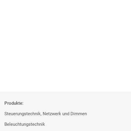
21 | 04 | 2021
Neue Technik für neuen Standort
Forum Freies Theater Düsseldorf mit MA Lighting und Robert
Juliat ausgestattet
Mehr
Produkte:
Steuerungstechnik, Netzwerk und Dimmen
Beleuchtungstechnik