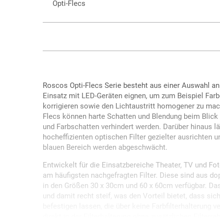
Opti-Flecs
Roscos Opti-Flecs Serie besteht aus einer Auswahl an
Einsatz mit LED-Geräten eignen, um zum Beispiel Far
korrigieren sowie den Lichtaustritt homogener zu mac
Flecs können harte Schatten und Blendung beim Blick 
und Farbschatten verhindert werden. Darüber hinaus lä
hocheffizienten optischen Filter gezielter ausrichten 
blauen Bereich werden abgeschwächt.
Entwickelt für die Einsatzbereiche Theater, TV und Fot
am häufigsten nachgefragten Filter. Diese sind aus do
in den Größen 30 x 30cm und 60 x 60cm verfügbar. Das
und damit recht steif, was den Vorteil bietet, dass sich
befestigen lassen, die über keine Farbfilterhalterung v
direkt in der Filterhalterung ohne zusätzlichen Filter