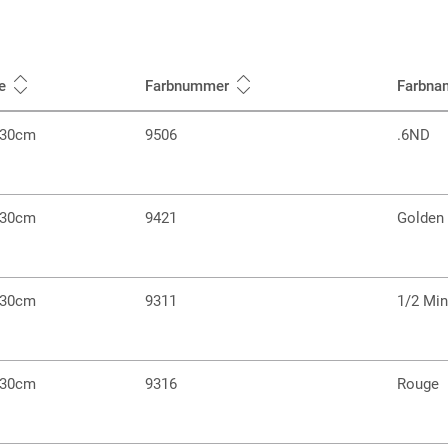
e
Farbnummer
Farbna
 30cm
9506
.6ND
 30cm
9421
Golden 
 30cm
9311
1/2 Mi
 30cm
9316
Rouge