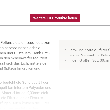
Weitere 10 Produkte laden
 Folien, die sich besonders zum
ben hervorzuheben oder zu
Farb- und Korrekturfilter 
hen und zu steuern. Dank Opti-
Festes Material zur Befes
in den Scheinwerfer reduziert
In den Größen 30 x 30cm
sst sich das Licht mittels der
und Spitzen im grünen und
o besteht die Serie aus 21 der
ppelt laminiertem Polyester und
 Material ist ca. 0,33mm dick
 die Filter auch an Fixtures
erfügen. Auch können die Filter
rahmen verwendet werden.