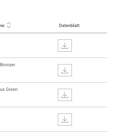
me
Datenblatt
Bronzer
nus Green