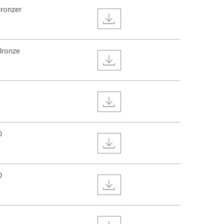
ronzer
Bronze
O
O