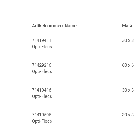
Artikelnummer/ Name
Maße
71419411
30 x 
Opti-Flecs
71429216
60 x 
Opti-Flecs
71419416
30 x 
Opti-Flecs
71419506
30 x 
Opti-Flecs