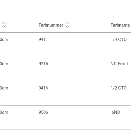
Farbnummer
Farbname
30cm
9411
1/4 CTO
60cm
9216
ND Frost
30cm
9416
1/2 CTO
30cm
9506
.6ND