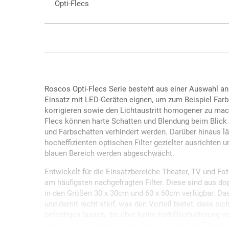
Opti-Flecs
Roscos Opti-Flecs Serie besteht aus einer Auswahl an
Einsatz mit LED-Geräten eignen, um zum Beispiel Far
korrigieren sowie den Lichtaustritt homogener zu mac
Flecs können harte Schatten und Blendung beim Blick 
und Farbschatten verhindert werden. Darüber hinaus lä
hocheffizienten optischen Filter gezielter ausrichten 
blauen Bereich werden abgeschwächt.
Entwickelt für die Einsatzbereiche Theater, TV und Fot
am häufigsten nachgefragten Filter. Diese sind aus do
in den Größen 30 x 30cm und 60 x 60cm verfügbar. Das
und damit recht steif, was den Vorteil bietet, dass sich
befestigen lassen, die über keine Farbfilterhalterung v
direkt in der Filterhalterung ohne zusätzlichen Filter