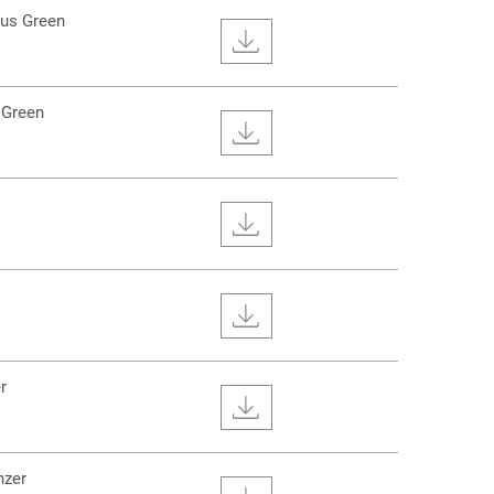
nus Green
 Green
r
nzer