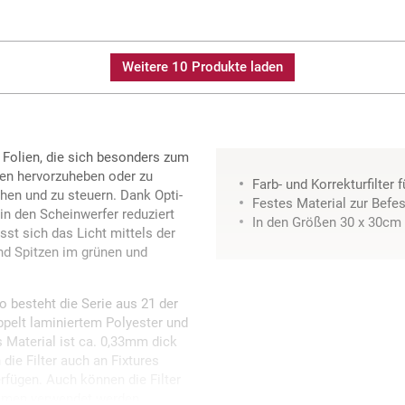
Weitere 10 Produkte laden
 Folien, die sich besonders zum
ben hervorzuheben oder zu
Farb- und Korrekturfilter 
hen und zu steuern. Dank Opti-
Festes Material zur Befes
in den Scheinwerfer reduziert
In den Größen 30 x 30cm
sst sich das Licht mittels der
und Spitzen im grünen und
o besteht die Serie aus 21 der
ppelt laminiertem Polyester und
 Material ist ca. 0,33mm dick
 die Filter auch an Fixtures
erfügen. Auch können die Filter
rahmen verwendet werden.