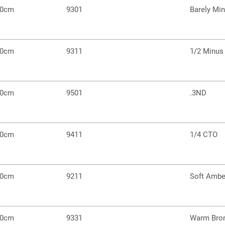
60cm
9301
Barely Mi
60cm
9311
1/2 Minus
30cm
9501
.3ND
60cm
9411
1/4 CTO
60cm
9211
Soft Ambe
60cm
9331
Warm Bro