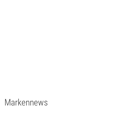
CCH – Congress Center Hamburg
Architainment
2020
Deutschland
grandMA3 light CRV
grandMA3 8Port Node
grandMA3 4Port Node
grandMA3 2Port Node
Major Gigabit Switch
Markennews