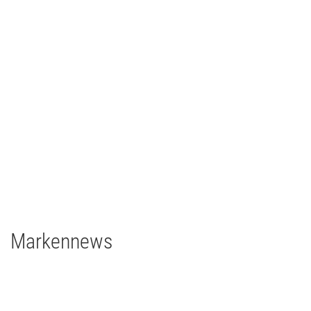
CCH – Congress Center Hamburg
Architainment
2020
Deutschland
grandMA3 light CRV
grandMA3 8Port Node
grandMA3 4Port Node
grandMA3 2Port Node
Major Gigabit Switch
Markennews