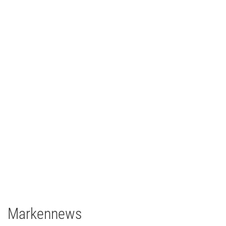
CCH – Congress Center Hamburg
Architainment
2020
Deutschland
grandMA3 light CRV
grandMA3 8Port Node
grandMA3 4Port Node
grandMA3 2Port Node
Major Gigabit Switch
Markennews