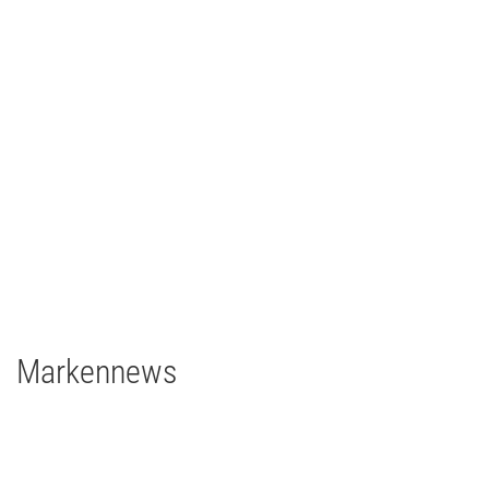
Ilmpressions-Film 2018 - Ilmenau
TV/Film
2018
Deutschland
2 x Filmgear Daylight-Fresnel 1,8/1,2kW
1 x Filmgear Daylight Fresnel 575W
2 x Filmgear Tungsten-Fresnel Junior TV 650W
1 x Rosco DMG DMG MAXI Switch
1 x Rosco DMG SL1 Switch
Markennews