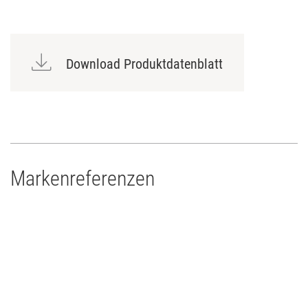
Flammenhemmend nach BS 3944/1
Trägermaterial Polyester
Tiefgefärbt
Download Produktdatenblatt
Hitzebeständig
Markenreferenzen