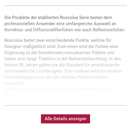
Die Produkte der etablierten Roscolux Serie bieten dem
professionellen Anwender eine umfangreiche Auswahl an
Korrektur- und Diffusionsfilterfolien wie auch Reflexionsfolien.
Roscolux bietet zwei entscheidende Punkte, welche für
Designer maßgeblich sind: Zum einen sind die Farben eine
Ergänzung zu der bestehenden europäischen Palette und
haben eine lange Tradition in der Bühnenbeleuchtung. In den
letzten 30 Jahren galten sie als Standard für amerikanische
und kanadische Lichtdesigner. Zum anderen wird ein anderer
Herstellungsprozess als bei üblichen Polyesterfolien
verwendet.
E-Colour+ und andere in Europa hergestellte Filter sind
oberflächenbeschichtet, indem die Farbe auf einen
Polyesterfilm aufgebracht wird. Bei Roscolux Folien kommt
ein Tiefenfärbeverfahren zur Anwendung. Daher sind Roscolux
Filter deutlich resistenter gegen Ausbleichen durch heißes
Alle Details anzeigen
Scheinwerferlicht als andere.