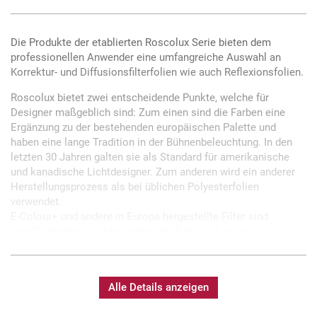
Die Produkte der etablierten Roscolux Serie bieten dem
professionellen Anwender eine umfangreiche Auswahl an
Korrektur- und Diffusionsfilterfolien wie auch Reflexionsfolien.
Roscolux bietet zwei entscheidende Punkte, welche für
Designer maßgeblich sind: Zum einen sind die Farben eine
Ergänzung zu der bestehenden europäischen Palette und
haben eine lange Tradition in der Bühnenbeleuchtung. In den
letzten 30 Jahren galten sie als Standard für amerikanische
und kanadische Lichtdesigner. Zum anderen wird ein anderer
Herstellungsprozess als bei üblichen Polyesterfolien
verwendet.
E-Colour+ und andere in Europa hergestellte Filter sind
oberflächenbeschichtet, indem die Farbe auf einen
Polyesterfilm aufgebracht wird. Bei Roscolux Folien kommt
ein Tiefenfärbeverfahren zur Anwendung. Daher sind Roscolux
Filter deutlich resistenter gegen Ausbleichen durch heißes
Alle Details anzeigen
Scheinwerferlicht als andere.