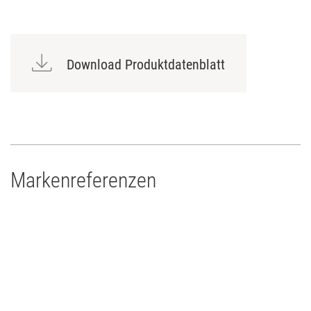
Flammenhemmend nach BS 3944/1
Trägermaterial Polyester
Tiefgefärbt
Download Produktdatenblatt
Hitzebeständig
Markenreferenzen