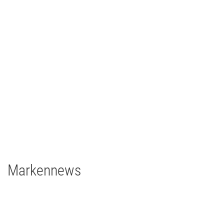
Ilmpressions-Film 2018 - Ilmenau
TV/Film
2018
Deutschland
2 x Filmgear Daylight-Fresnel 1,8/1,2kW
1 x Filmgear Daylight Fresnel 575W
2 x Filmgear Tungsten-Fresnel Junior TV 650W
1 x Rosco DMG DMG MAXI Switch
1 x Rosco DMG SL1 Switch
Markennews